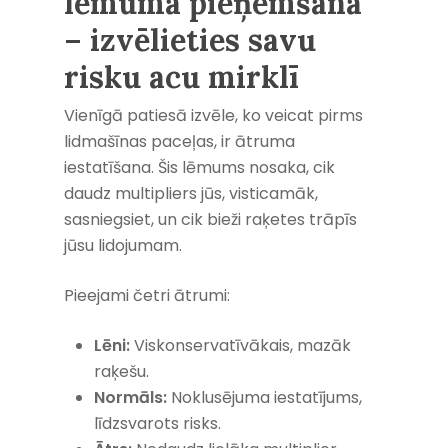
lēmuma pieņemšana
– izvēlieties savu
risku acu mirklī
Vienīgā patiesā izvēle, ko veicat pirms
lidmašīnas paceļas, ir ātruma
iestatīšana. Šis lēmums nosaka, cik
daudz multipliers jūs, visticamāk,
sasniegsiet, un cik bieži raķetes trāpīs
jūsu lidojumam.
Pieejami četri ātrumi:
Lēni:
Viskonservatīvākais, mazāk
raķešu.
Normāls:
Noklusējuma iestatījums,
līdzsvarots risks.