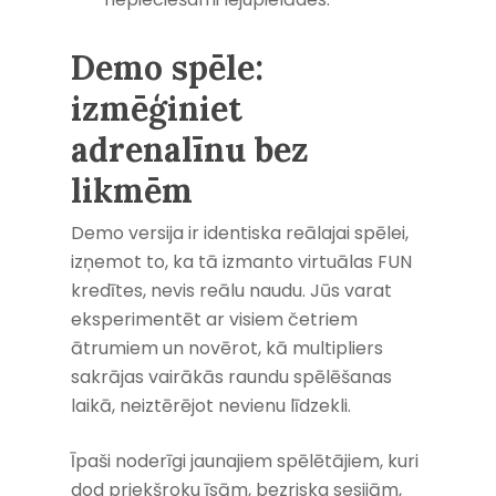
Demo spēle:
izmēģiniet
adrenalīnu bez
likmēm
Demo versija ir identiska reālajai spēlei,
izņemot to, ka tā izmanto virtuālas FUN
kredītes, nevis reālu naudu. Jūs varat
eksperimentēt ar visiem četriem
ātrumiem un novērot, kā multipliers
sakrājas vairākās raundu spēlēšanas
laikā, neiztērējot nevienu līdzekli.
Īpaši noderīgi jaunajiem spēlētājiem, kuri
dod priekšroku īsām, bezriska sesijām,