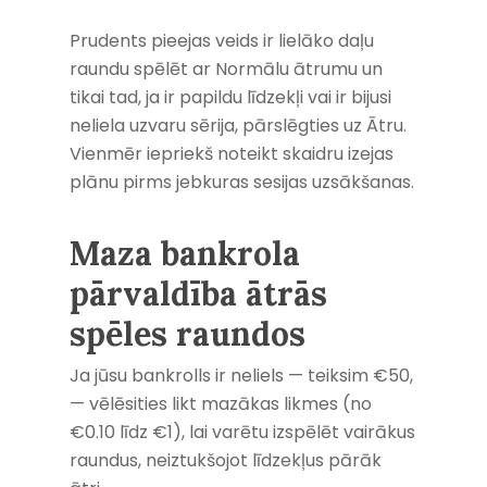
Prudents pieejas veids ir lielāko daļu
raundu spēlēt ar Normālu ātrumu un
tikai tad, ja ir papildu līdzekļi vai ir bijusi
neliela uzvaru sērija, pārslēgties uz Ātru.
Vienmēr iepriekš noteikt skaidru izejas
plānu pirms jebkuras sesijas uzsākšanas.
Maza bankrola
pārvaldība ātrās
spēles raundos
Ja jūsu bankrolls ir neliels — teiksim €50,
— vēlēsities likt mazākas likmes (no
€0.10 līdz €1), lai varētu izspēlēt vairākus
raundus, neiztukšojot līdzekļus pārāk