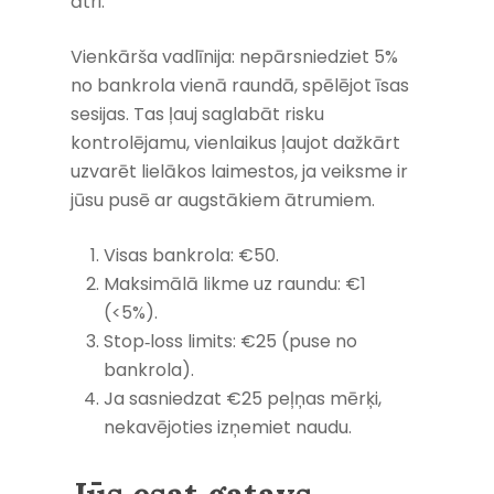
ātri.
Vienkārša vadlīnija: nepārsniedziet 5%
no bankrola vienā raundā, spēlējot īsas
sesijas. Tas ļauj saglabāt risku
kontrolējamu, vienlaikus ļaujot dažkārt
uzvarēt lielākos laimestos, ja veiksme ir
jūsu pusē ar augstākiem ātrumiem.
Visas bankrola: €50.
Maksimālā likme uz raundu: €1
(<5%).
Stop‑loss limits: €25 (puse no
bankrola).
Ja sasniedzat €25 peļņas mērķi,
nekavējoties izņemiet naudu.