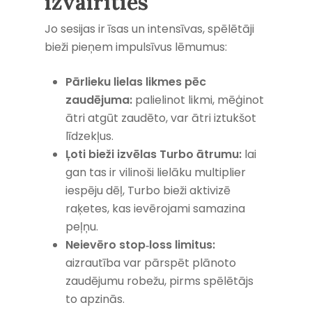
izvairīties
Jo sesijas ir īsas un intensīvas, spēlētāji
bieži pieņem impulsīvus lēmumus:
Pārlieku lielas likmes pēc
zaudējuma:
palielinot likmi, mēģinot
ātri atgūt zaudēto, var ātri iztukšot
līdzekļus.
Ļoti bieži izvēlas Turbo ātrumu:
lai
gan tas ir vilinoši lielāku multiplier
iespēju dēļ, Turbo bieži aktivizē
raķetes, kas ievērojami samazina
peļņu.
Neievēro stop‑loss limitus:
aizrautība var pārspēt plānoto
zaudējumu robežu, pirms spēlētājs
to apzinās.