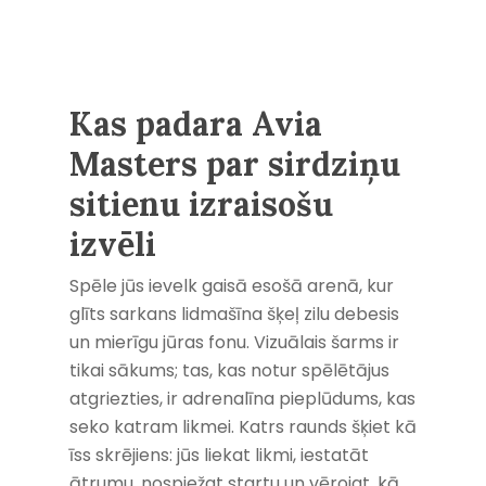
Kas padara Avia
Masters par sirdziņu
sitienu izraisošu
izvēli
Spēle jūs ievelk gaisā esošā arenā, kur
glīts sarkans lidmašīna šķeļ zilu debesis
un mierīgu jūras fonu. Vizuālais šarms ir
tikai sākums; tas, kas notur spēlētājus
atgriezties, ir adrenalīna pieplūdums, kas
seko katram likmei. Katrs raunds šķiet kā
īss skrējiens: jūs liekat likmi, iestatāt
ātrumu, nospiežat startu un vērojat, kā