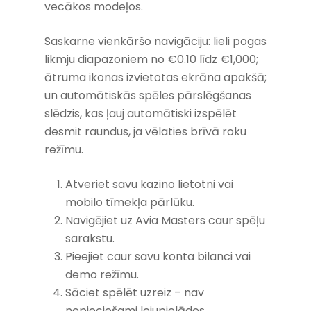
vecākos modeļos.
Saskarne vienkāršo navigāciju: lieli pogas
likmju diapazoniem no €0.10 līdz €1,000;
ātruma ikonas izvietotas ekrāna apakšā;
un automātiskās spēles pārslēgšanas
slēdzis, kas ļauj automātiski izspēlēt
desmit raundus, ja vēlaties brīvā roku
režīmu.
Atveriet savu kazino lietotni vai
mobilo tīmekļa pārlūku.
Navigējiet uz Avia Masters caur spēļu
sarakstu.
Pieejiet caur savu konta bilanci vai
demo režīmu.
Sāciet spēlēt uzreiz – nav
nepieciešami lejupielādes.