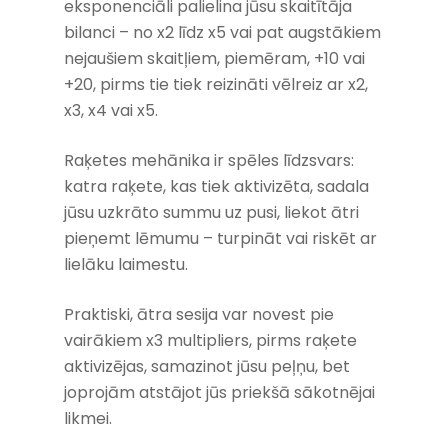
eksponenciāli palielina jūsu skaitītāja
bilanci – no x2 līdz x5 vai pat augstākiem
nejaušiem skaitļiem, piemēram, +10 vai
+20, pirms tie tiek reizināti vēlreiz ar x2,
x3, x4 vai x5.
Raķetes mehānika ir spēles līdzsvars:
katra raķete, kas tiek aktivizēta, sadala
jūsu uzkrāto summu uz pusi, liekot ātri
pieņemt lēmumu – turpināt vai riskēt ar
lielāku laimestu.
Praktiski, ātra sesija var novest pie
vairākiem x3 multipliers, pirms raķete
aktivizējas, samazinot jūsu peļņu, bet
joprojām atstājot jūs priekšā sākotnējai
likmei.