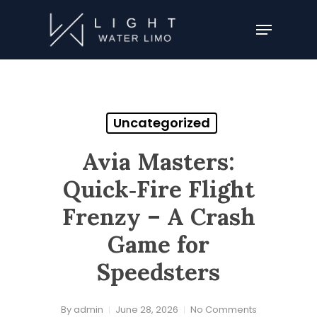
Skip
Menu
to
Close
main
Menu
content
Uncategorized
Avia Masters:
Quick‑Fire Flight
Frenzy – A Crash
Game for
Speedsters
By
admin
June 28, 2026
No Comments