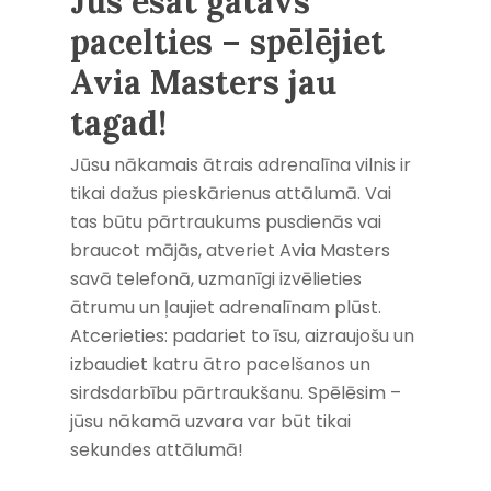
Jūs esat gatavs
pacelties – spēlējiet
Avia Masters jau
tagad!
Jūsu nākamais ātrais adrenalīna vilnis ir
tikai dažus pieskārienus attālumā. Vai
tas būtu pārtraukums pusdienās vai
braucot mājās, atveriet Avia Masters
savā telefonā, uzmanīgi izvēlieties
ātrumu un ļaujiet adrenalīnam plūst.
Atcerieties: padariet to īsu, aizraujošu un
izbaudiet katru ātro pacelšanos un
sirdsdarbību pārtraukšanu. Spēlēsim –
jūsu nākamā uzvara var būt tikai
sekundes attālumā!