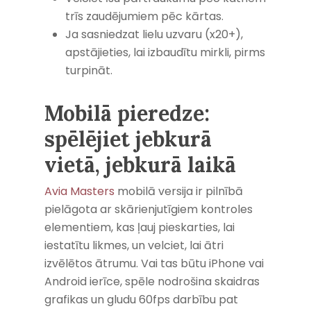
trīs zaudējumiem pēc kārtas.
Ja sasniedzat lielu uzvaru (x20+),
apstājieties, lai izbaudītu mirkli, pirms
turpināt.
Mobilā pieredze:
spēlējiet jebkurā
vietā, jebkurā laikā
Avia Masters
mobilā versija ir pilnībā
pielāgota ar skārienjutīgiem kontroles
elementiem, kas ļauj pieskarties, lai
iestatītu likmes, un velciet, lai ātri
izvēlētos ātrumu. Vai tas būtu iPhone vai
Android ierīce, spēle nodrošina skaidras
grafikas un gludu 60fps darbību pat