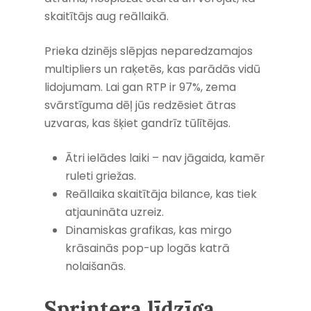
skaitītājs aug reāllaikā.
Prieka dzinējs slēpjas neparedzamajos
multipliers un raķetēs, kas parādās vidū
lidojumam. Lai gan RTP ir 97%, zema
svārstīguma dēļ jūs redzēsiet ātras
uzvaras, kas šķiet gandrīz tūlītējas.
Ātri ielādes laiki – nav jāgaida, kamēr
ruleti griežas.
Reāllaika skaitītāja bilance, kas tiek
atjaunināta uzreiz.
Dinamiskas grafikas, kas mirgo
krāsainās pop-up logās katrā
nolaišanās.
Sprintera līdzīga