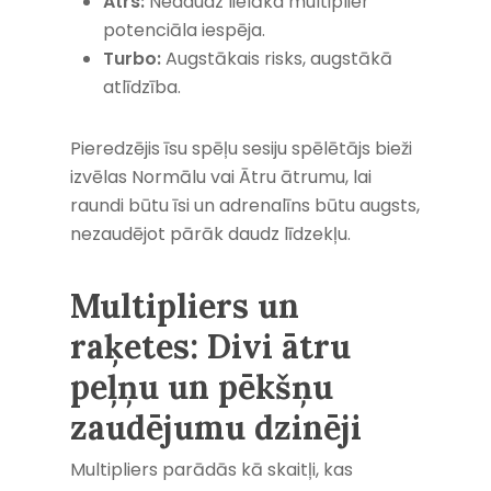
Ātrs:
Nedaudz lielāka multiplier
potenciāla iespēja.
Turbo:
Augstākais risks, augstākā
atlīdzība.
Pieredzējis īsu spēļu sesiju spēlētājs bieži
izvēlas Normālu vai Ātru ātrumu, lai
raundi būtu īsi un adrenalīns būtu augsts,
nezaudējot pārāk daudz līdzekļu.
Multipliers un
raķetes: Divi ātru
peļņu un pēkšņu
zaudējumu dzinēji
Multipliers parādās kā skaitļi, kas