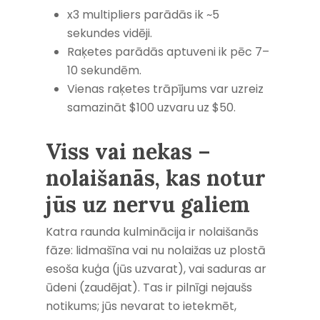
x3 multipliers parādās ik ~5
sekundes vidēji.
Raķetes parādās aptuveni ik pēc 7–
10 sekundēm.
Vienas raķetes trāpījums var uzreiz
samazināt $100 uzvaru uz $50.
Viss vai nekas –
nolaišanās, kas notur
jūs uz nervu galiem
Katra raunda kulminācija ir nolaišanās
fāze: lidmašīna vai nu nolaižas uz plostā
esoša kuģa (jūs uzvarat), vai saduras ar
ūdeni (zaudējat). Tas ir pilnīgi nejaušs
notikums; jūs nevarat to ietekmēt,