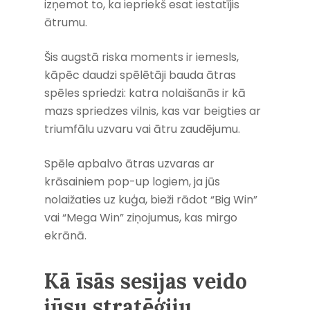
izņemot to, ka iepriekš esat iestatījis
ātrumu.
Šis augstā riska moments ir iemesls,
kāpēc daudzi spēlētāji bauda ātras
spēles spriedzi: katra nolaišanās ir kā
mazs spriedzes vilnis, kas var beigties ar
triumfālu uzvaru vai ātru zaudējumu.
Spēle apbalvo ātras uzvaras ar
krāsainiem pop-up logiem, ja jūs
nolaižaties uz kuģa, bieži rādot “Big Win”
vai “Mega Win” ziņojumus, kas mirgo
ekrānā.
Kā īsās sesijas veido
jūsu stratēģiju