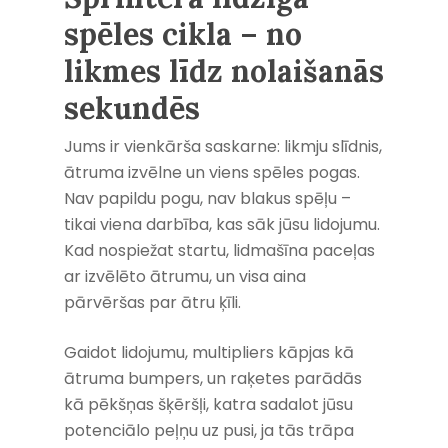
spēles cikla – no
likmes līdz nolaišanās
sekundēs
Jums ir vienkārša saskarne: likmju slīdnis,
ātruma izvēlne un viens spēles pogas.
Nav papildu pogu, nav blakus spēļu –
tikai viena darbība, kas sāk jūsu lidojumu.
Kad nospiežat startu, lidmašīna paceļas
ar izvēlēto ātrumu, un visa aina
pārvēršas par ātru ķīli.
Gaidot lidojumu, multipliers kāpjas kā
ātruma bumpers, un raķetes parādās
kā pēkšņas šķēršļi, katra sadalot jūsu
potenciālo peļņu uz pusi, ja tās trāpa