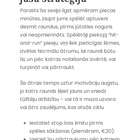
Parasts īss sesija ilgst apmēram piecas
minūtes, ļaujot jums spēlēt aptuveni
desmit raundus, pirms jūtaties noguris
vai neapmierināts. Spēlētāji piekopj “hit-
and-run” pieeju: viņi liek pieticīgas likmes,
izvēlas Normālu ātrumu, lai raundi būtu
īsi, un pēc katras nolaišanās izvērtē, vai
turpināt vai pārtraukt.
Šis ātrais temps uztur motivāciju augstu,
jo katrs raunds šķiet jauns un sniedz
tūlītēju atlīdzību – vai tā ir maza uzvara
vai ātrs zaudējums, kas atsāk ciklu.
Iestatiet stop‑loss limitu pirms
spēles sākšanas (piemēram, €20).
Veiciet īsu pārtraukumu pēc katriem