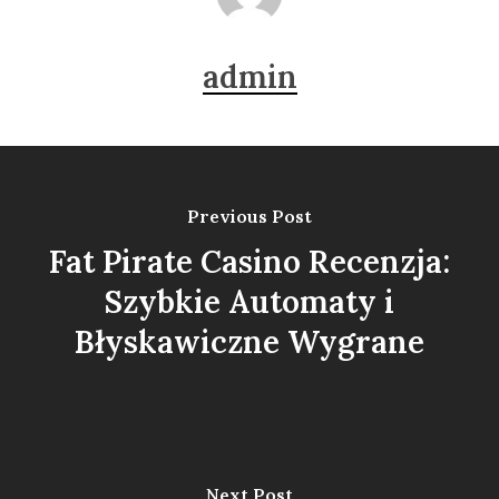
admin
Previous Post
Fat Pirate Casino Recenzja:
Szybkie Automaty i
Błyskawiczne Wygrane
Next Post