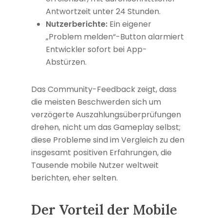
Antwortzeit unter 24 Stunden.
Nutzerberichte:
Ein eigener
„Problem melden“-Button alarmiert
Entwickler sofort bei App-
Abstürzen.
Das Community-Feedback zeigt, dass
die meisten Beschwerden sich um
verzögerte Auszahlungsüberprüfungen
drehen, nicht um das Gameplay selbst;
diese Probleme sind im Vergleich zu den
insgesamt positiven Erfahrungen, die
Tausende mobile Nutzer weltweit
berichten, eher selten.
Der Vorteil der Mobile