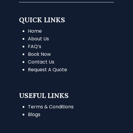
QUICK LINKS
Home
About Us
FAQ’s
Book Now
Contact Us
Request A Quote
USEFUL LINKS
Terms & Conditions
Blogs