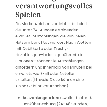
verantwortungsvolles
Spielen
Ein Markenzeichen von Mobilebet sind
die unter 24 Stunden erfolgenden
e‑wallet-Auszahlungen, die von vielen
Nutzern berichtet werden. Nach Wetten
mit Debitkarte oder Trustly-
Einzahlungen—beides gebührenfreie
Optionen—können Sie Auszahlungen
anfordern und innerhalb von Minuten bei
e‑wallets wie Skrill oder Neteller
erhalten (Hinweis: Diese können eine
kleine Gebühr verursachen).
Auszahlungsarten:
e‑wallet (sofort),
Banküberweisung (24–48 Stunden).