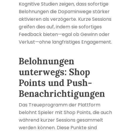
Kognitive Studien zeigen, dass sofortige
Belohnungen die Dopaminwege stärker
aktivieren als verzögerte. Kurze Sessions
greifen dies auf, indem sie sofortiges
Feedback bieten—egal ob Gewinn oder
Verlust—ohne langfristiges Engagement.
Belohnungen
unterwegs: Shop
Points und Push-
Benachrichtigungen
Das Treueprogramm der Plattform
belohnt Spieler mit Shop Points, die auch
während kurzer Sessions gesammelt
werden können. Diese Punkte sind