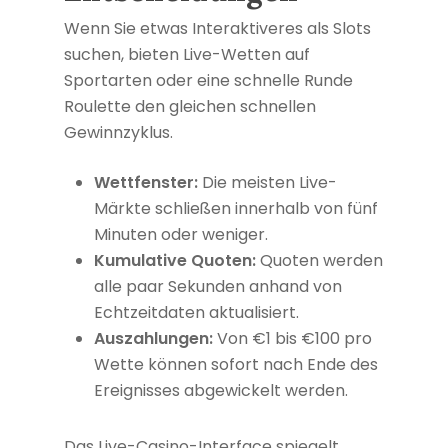
Wenn Sie etwas Interaktiveres als Slots
suchen, bieten Live-Wetten auf
Sportarten oder eine schnelle Runde
Roulette den gleichen schnellen
Gewinnzyklus.
Wettfenster:
Die meisten Live-
Märkte schließen innerhalb von fünf
Minuten oder weniger.
Kumulative Quoten:
Quoten werden
alle paar Sekunden anhand von
Echtzeitdaten aktualisiert.
Auszahlungen:
Von €1 bis €100 pro
Wette können sofort nach Ende des
Ereignisses abgewickelt werden.
Das Live-Casino-Interface spiegelt