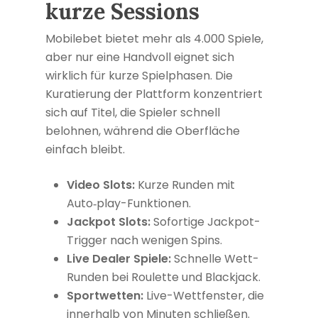
kurze Sessions
Mobilebet bietet mehr als 4.000 Spiele,
aber nur eine Handvoll eignet sich
wirklich für kurze Spielphasen. Die
Kuratierung der Plattform konzentriert
sich auf Titel, die Spieler schnell
belohnen, während die Oberfläche
einfach bleibt.
Video Slots:
Kurze Runden mit
Auto‑play-Funktionen.
Jackpot Slots:
Sofortige Jackpot-
Trigger nach wenigen Spins.
Live Dealer Spiele:
Schnelle Wett-
Runden bei Roulette und Blackjack.
Sportwetten:
Live-Wettfenster, die
innerhalb von Minuten schließen.