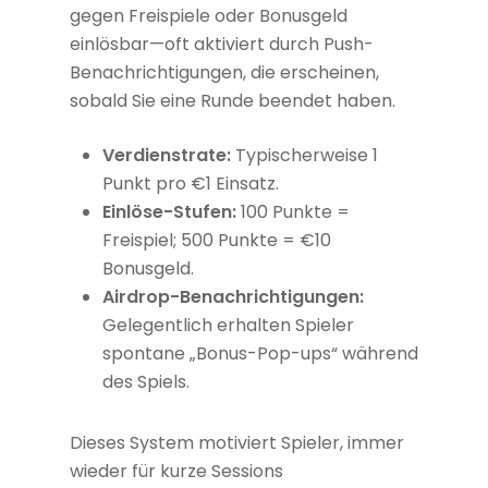
gegen Freispiele oder Bonusgeld
einlösbar—oft aktiviert durch Push-
Benachrichtigungen, die erscheinen,
sobald Sie eine Runde beendet haben.
Verdienstrate:
Typischerweise 1
Punkt pro €1 Einsatz.
Einlöse-Stufen:
100 Punkte =
Freispiel; 500 Punkte = €10
Bonusgeld.
Airdrop-Benachrichtigungen:
Gelegentlich erhalten Spieler
spontane „Bonus-Pop-ups“ während
des Spiels.
Dieses System motiviert Spieler, immer
wieder für kurze Sessions