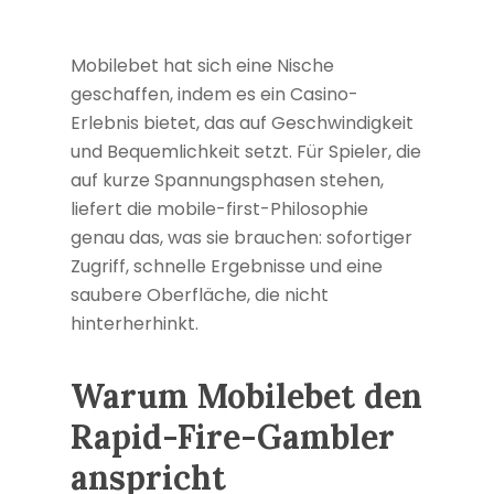
Mobilebet hat sich eine Nische
geschaffen, indem es ein Casino-
Erlebnis bietet, das auf Geschwindigkeit
und Bequemlichkeit setzt. Für Spieler, die
auf kurze Spannungsphasen stehen,
liefert die mobile-first-Philosophie
genau das, was sie brauchen: sofortiger
Zugriff, schnelle Ergebnisse und eine
saubere Oberfläche, die nicht
hinterherhinkt.
Warum Mobilebet den
Rapid-Fire-Gambler
anspricht