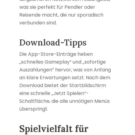
was sie perfekt für Pendler oder
Reisende macht, die nur sporadisch
verbunden sind.
Download-Tipps
Die App-Store-Einträge heben
„schnelles Gameplay“ und „sofortige
Auszahlungen“ hervor, was von Anfang
an klare Erwartungen setzt. Nach dem
Download bietet der Startbildschirm
eine schnelle „Jetzt Spielen“-
Schaltfläche, die alle unnötigen Menüs
überspringt.
Spielvielfalt für