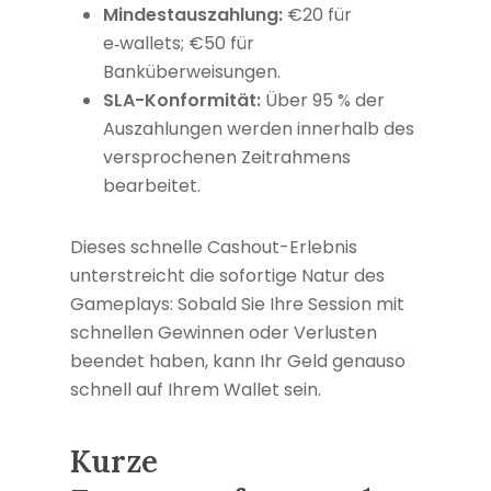
Mindestauszahlung:
€20 für
e‑wallets; €50 für
Banküberweisungen.
SLA-Konformität:
Über 95 % der
Auszahlungen werden innerhalb des
versprochenen Zeitrahmens
bearbeitet.
Dieses schnelle Cashout-Erlebnis
unterstreicht die sofortige Natur des
Gameplays: Sobald Sie Ihre Session mit
schnellen Gewinnen oder Verlusten
beendet haben, kann Ihr Geld genauso
schnell auf Ihrem Wallet sein.
Kurze