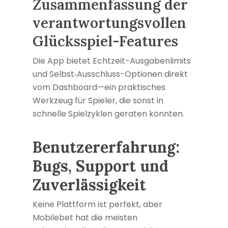
Zusammenfassung der
verantwortungsvollen
Glücksspiel-Features
Die App bietet Echtzeit-Ausgabenlimits
und Selbst‑Ausschluss-Optionen direkt
vom Dashboard—ein praktisches
Werkzeug für Spieler, die sonst in
schnelle Spielzyklen geraten könnten.
Benutzererfahrung:
Bugs, Support und
Zuverlässigkeit
Keine Plattform ist perfekt, aber
Mobilebet hat die meisten