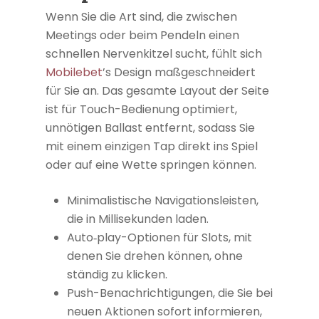
Wenn Sie die Art sind, die zwischen
Meetings oder beim Pendeln einen
schnellen Nervenkitzel sucht, fühlt sich
Mobilebet
’s Design maßgeschneidert
für Sie an. Das gesamte Layout der Seite
ist für Touch-Bedienung optimiert,
unnötigen Ballast entfernt, sodass Sie
mit einem einzigen Tap direkt ins Spiel
oder auf eine Wette springen können.
Minimalistische Navigationsleisten,
die in Millisekunden laden.
Auto‑play-Optionen für Slots, mit
denen Sie drehen können, ohne
ständig zu klicken.
Push-Benachrichtigungen, die Sie bei
neuen Aktionen sofort informieren,