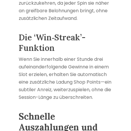
zurückzukehren, da jeder Spin sie näher
an greifbare Belohnungen bringt, ohne
zusätzlichen Zeitaufwand.
Die ‘Win‑Streak’-
Funktion
Wenn Sie innerhalb einer Stunde drei
aufeinanderfolgende Gewinne in einem
Slot erzielen, erhalten Sie automatisch
eine zusätzliche Ladung Shop Points—ein
subtiler Anreiz, weiterzuspielen, ohne die
Session-Länge zu überschreiten.
Schnelle
Auszahlungen und