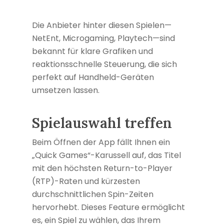
Die Anbieter hinter diesen Spielen—
NetEnt, Microgaming, Playtech—sind
bekannt für klare Grafiken und
reaktionsschnelle Steuerung, die sich
perfekt auf Handheld-Geräten
umsetzen lassen.
Spielauswahl treffen
Beim Öffnen der App fällt Ihnen ein
„Quick Games“-Karussell auf, das Titel
mit den höchsten Return-to-Player
(RTP)-Raten und kürzesten
durchschnittlichen Spin-Zeiten
hervorhebt. Dieses Feature ermöglicht
es, ein Spiel zu wählen, das Ihrem