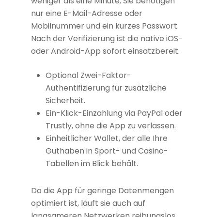
weniger als eine Minute; Sie benötigen
nur eine E-Mail-Adresse oder
Mobilnummer und ein kurzes Passwort.
Nach der Verifizierung ist die native iOS-
oder Android-App sofort einsatzbereit.
Optional Zwei-Faktor-
Authentifizierung für zusätzliche
Sicherheit.
Ein-Klick-Einzahlung via PayPal oder
Trustly, ohne die App zu verlassen.
Einheitlicher Wallet, der alle Ihre
Guthaben in Sport- und Casino-
Tabellen im Blick behält.
Da die App für geringe Datenmengen
optimiert ist, läuft sie auch auf
langsameren Netzwerken reibungslos,