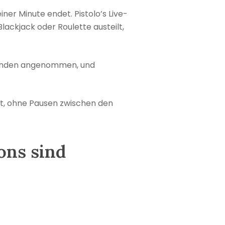
er Minute endet. Pistolo’s Live-
lackjack oder Roulette austeilt,
ekunden angenommen, und
ibt, ohne Pausen zwischen den
ons sind