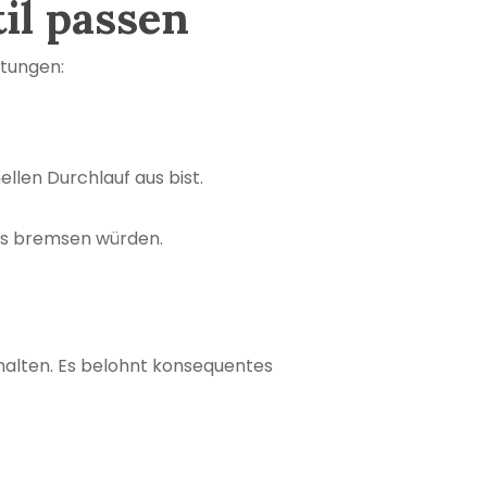
il passen
htungen:
llen Durchlauf aus bist.
uss bremsen würden.
halten. Es belohnt konsequentes