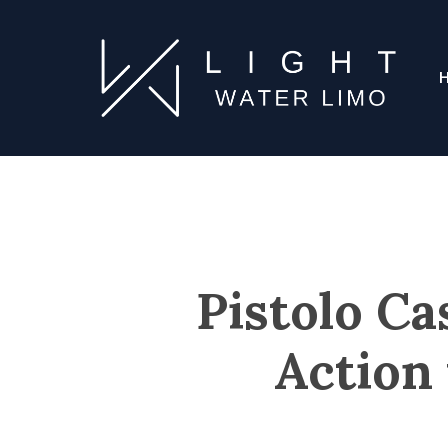
Skip
to
main
content
Pistolo Ca
Action