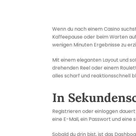
Wenn du nach einem Casino suchst, 
Kaffeepause oder beim Warten auf d
wenigen Minuten Ergebnisse zu erzi
Mit einem eleganten Layout und sof
drehenden Reel oder einem Roulett
alles scharf und reaktionsschnell bl
In Sekundensc
Registrieren oder einloggen dauert 
eine E-Mail, ein Passwort und eine 
Sobald du drin bist, ist das Dashbo