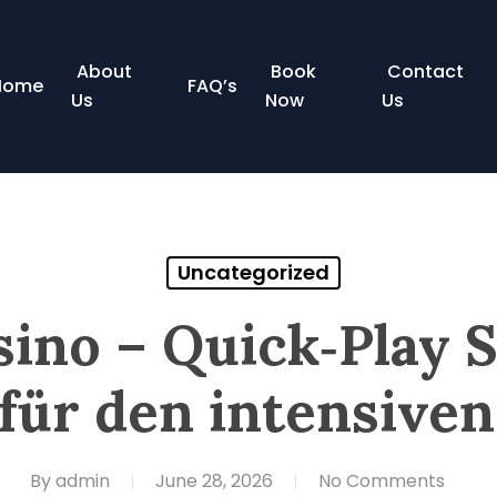
About
Book
Contact
Home
FAQ’s
Us
Now
Us
Uncategorized
sino – Quick‑Play S
 für den intensive
By
admin
June 28, 2026
No Comments