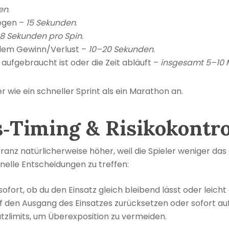
en
.
legen –
15 Sekunden
.
8 Sekunden pro Spin
.
edem Gewinn/Verlust –
10–20 Sekunden
.
aufgebraucht ist oder die Zeit abläuft –
insgesamt 5–10 
r wie ein schneller Sprint als ein Marathon an.
‑Timing & Risikokontro
oleranz natürlicherweise höher, weil die Spieler weniger d
hnelle Entscheidungen zu treffen:
fort, ob du den Einsatz gleich bleibend lässt oder leicht
f den Ausgang des Einsatzes zurücksetzen oder sofort au
tzlimits, um Überexposition zu vermeiden.