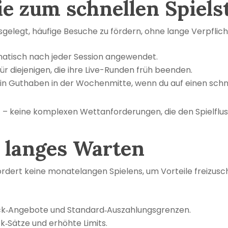
e zum schnellen Spielst
usgelegt, häufige Besuche zu fördern, ohne lange Verpflic
atisch nach jeder Session angewendet.
ür diejenigen, die ihre Live-Runden früh beenden.
in Guthaben in der Wochenmitte, wenn du auf einen schne
t – keine komplexen Wettanforderungen, die den Spielfl
e langes Warten
rdert keine monatelangen Spielens, um Vorteile freizusc
‑Angebote und Standard‑Auszahlungsgrenzen.
Sätze und erhöhte Limits.