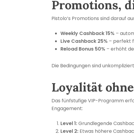
Promotions, di
Pistolo’s Promotions sind darauf a
Weekly Cashback 15%
– autom
Live Cashback 25%
– perfekt f
Reload Bonus 50%
– erhöht de
Die Bedingungen sind unkomplizier
Loyalität ohn
Das fünfstufige VIP-Programm erfo
Engagement:
Level 1:
Grundlegende Cashback
Level 2:
Etwas höhere Cashback‑