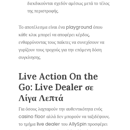
διεκδικούνται σχεδόν αμέσως μετά το τέλος
της περιστροφής.
Το αποτέλεσμα είναι ένα playground όπου
κάθε κλικ μπορεί να αποφέρει κέρδος,
ενθαρρύνοντας τους παίκτες να συνεχίσουν να
γυρίζουν τους τροχούς για την επόμενη δόση
συγκίνησης.
Live Action On the
Go: Live Dealer σε
Λίγα Λεπτά
Για όσους λαχταρούν την αυθεντικότητα ενός
casino floor αλλά δεν μπορούν να ταξιδέψουν,
το τμήμα live dealer του AllySpin προσφέρει