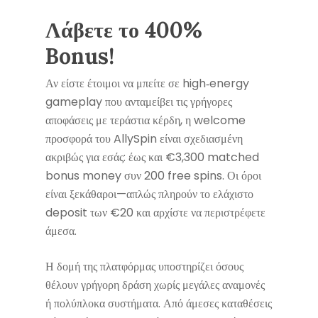
Λάβετε το 400%
Bonus!
Αν είστε έτοιμοι να μπείτε σε high‑energy
gameplay που ανταμείβει τις γρήγορες
αποφάσεις με τεράστια κέρδη, η welcome
προσφορά του AllySpin είναι σχεδιασμένη
ακριβώς για εσάς: έως και €3,300 matched
bonus money συν 200 free spins. Οι όροι
είναι ξεκάθαροι—απλώς πληρούν το ελάχιστο
deposit των €20 και αρχίστε να περιστρέφετε
άμεσα.
Η δομή της πλατφόρμας υποστηρίζει όσους
θέλουν γρήγορη δράση χωρίς μεγάλες αναμονές
ή πολύπλοκα συστήματα. Από άμεσες καταθέσεις