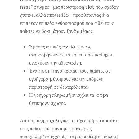
miss” στιγμές—μια περιστροφή slot που σχεδόν
χτυπάει αλλά πέφτει έξω—προσθέτοντας ένα
επιπλέον επίπεδο ενθουσιασμού που ωθεί τους
παίκτες να δοκιμάσουν ξανά αμέσως.
Άμεσες οπτικές ενδείξεις όπως
αναβοσβήνουν φώτα και εορταστικοί ήχοι
ενισχύουν την αδρεναλίνη.
Ένα near miss κρατάει τους παίκτες σε
εγρήγορση, έτοιμους για την επόμενη
περιστροφή σε δευτερόλεπτα.
Η γρήγορη πληρωμή ενισχύει τα loops
θετικής ενίσχυσης.
Αυτή η μίξη ψυχολογίας και σχεδιασμού κρατάει
τους παίκτες σε σύντομες συνεδρίες
απασχολημένους χωρίς μακροπρόθεσμη κόπωση.