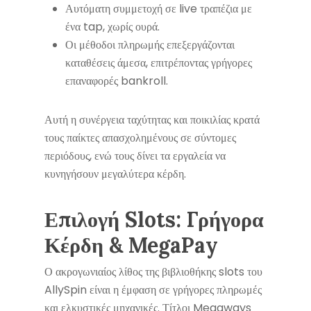
Αυτόματη συμμετοχή σε live τραπέζια με
ένα tap, χωρίς ουρά.
Οι μέθοδοι πληρωμής επεξεργάζονται
καταθέσεις άμεσα, επιτρέποντας γρήγορες
επαναφορές bankroll.
Αυτή η συνέργεια ταχύτητας και ποικιλίας κρατά
τους παίκτες απασχολημένους σε σύντομες
περιόδους, ενώ τους δίνει τα εργαλεία να
κυνηγήσουν μεγαλύτερα κέρδη.
Επιλογή Slots: Γρήγορα
Κέρδη & MegaPay
Ο ακρογωνιαίος λίθος της βιβλιοθήκης slots του
AllySpin είναι η έμφαση σε γρήγορες πληρωμές
και ελκυστικές μηχανικές. Τίτλοι Megaways