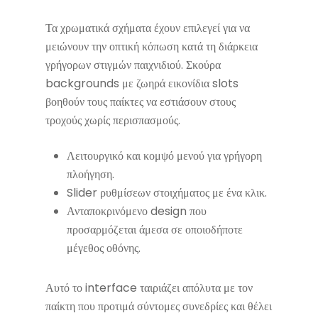
Τα χρωματικά σχήματα έχουν επιλεγεί για να
μειώνουν την οπτική κόπωση κατά τη διάρκεια
γρήγορων στιγμών παιχνιδιού. Σκούρα
backgrounds με ζωηρά εικονίδια slots
βοηθούν τους παίκτες να εστιάσουν στους
τροχούς χωρίς περισπασμούς.
Λειτουργικό και κομψό μενού για γρήγορη
πλοήγηση.
Slider ρυθμίσεων στοιχήματος με ένα κλικ.
Ανταποκρινόμενο design που
προσαρμόζεται άμεσα σε οποιοδήποτε
μέγεθος οθόνης.
Αυτό το interface ταιριάζει απόλυτα με τον
παίκτη που προτιμά σύντομες συνεδρίες και θέλει