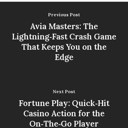
Previous Post
Avia Masters: The
Lightning‑Fast Crash Game
That Keeps You on the
Edge
Next Post
Fortune Play: Quick‑Hit
Casino Action for the
On‑The‑Go Player