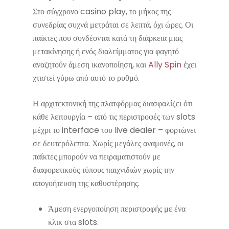
Στο σύγχρονο casino play, το μήκος της
συνεδρίας συχνά μετράται σε λεπτά, όχι ώρες. Οι
παίκτες που συνδέονται κατά τη διάρκεια μιας
μετακίνησης ή ενός διαλείμματος για φαγητό
αναζητούν άμεση ικανοποίηση, και
Ally Spin
έχει
χτιστεί γύρω από αυτό το ρυθμό.
Η αρχιτεκτονική της πλατφόρμας διασφαλίζει ότι
κάθε λειτουργία – από τις περιστροφές των slots
μέχρι το interface του live dealer – φορτώνει
σε δευτερόλεπτα. Χωρίς μεγάλες αναμονές, οι
παίκτες μπορούν να πειραματιστούν με
διαφορετικούς τύπους παιχνιδιών χωρίς την
απογοήτευση της καθυστέρησης.
Άμεση ενεργοποίηση περιστροφής με ένα
κλικ στα slots.