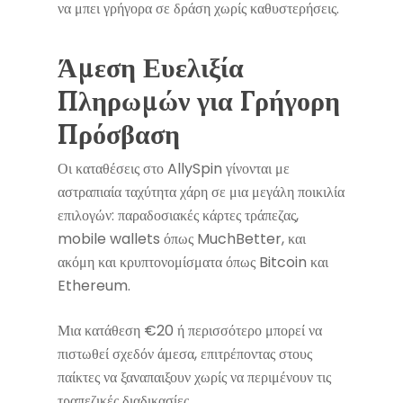
να μπει γρήγορα σε δράση χωρίς καθυστερήσεις.
Άμεση Ευελιξία
Πληρωμών για Γρήγορη
Πρόσβαση
Οι καταθέσεις στο AllySpin γίνονται με
αστραπιαία ταχύτητα χάρη σε μια μεγάλη ποικιλία
επιλογών: παραδοσιακές κάρτες τράπεζας,
mobile wallets όπως MuchBetter, και
ακόμη και κρυπτονομίσματα όπως Bitcoin και
Ethereum.
Μια κατάθεση €20 ή περισσότερο μπορεί να
πιστωθεί σχεδόν άμεσα, επιτρέποντας στους
παίκτες να ξαναπαιξουν χωρίς να περιμένουν τις
τραπεζικές διαδικασίες.