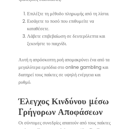
Επιλέξτε τη μέθοδο πληρωμής από τη λίστα.
Εισάγετε το ποσό που επιθυμείτε να
καταθέσετε.
Λάβετε επιβεβαίωση σε δευτερόλεπτα και
ξεκινήστε το παιχνίδι.
Αυτή η απρόσκοπτη ροή απομακρύνει ένα από τα
μεγαλύτερα εμπόδια στο online gambling και
διατηρεί τους παίκτες σε υψηλή ενέργεια και
ρυθμό.
Έλεγχος Κινδύνου μέσω
Γρήγορων Αποφάσεων
Οι σύντομες συνεδρίες απαιτούν από τους παίκτες