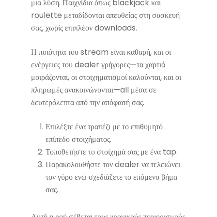
μια λύση. Παιχνίδια όπως blackjack και
roulette μεταδίδονται απευθείας στη συσκευή
σας, χωρίς επιπλέον downloads.
Η ποιότητα του stream είναι καθαρή, και οι
ενέργειες του dealer γρήγορες—τα χαρτιά
μοιράζονται, οι στοιχηματισμοί καλούνται, και οι
πληρωμές ανακοινώνονται—all μέσα σε
δευτερόλεπτα από την απόφασή σας.
Επιλέξτε ένα τραπέζι με το επιθυμητό
επίπεδο στοιχήματος.
Τοποθετήστε το στοίχημά σας με ένα tap.
Παρακολουθήστε τον dealer να τελειώνει
τον γύρο ενώ σχεδιάζετε το επόμενο βήμα
σας.
Αυτή η ροή σέβεται τους χρονικούς περιορισμούς