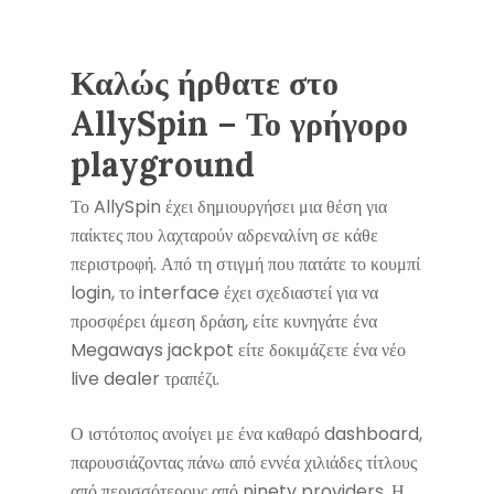
Καλώς ήρθατε στο
AllySpin – Το γρήγορο
playground
Το AllySpin έχει δημιουργήσει μια θέση για
παίκτες που λαχταρούν αδρεναλίνη σε κάθε
περιστροφή. Από τη στιγμή που πατάτε το κουμπί
login, το interface έχει σχεδιαστεί για να
προσφέρει άμεση δράση, είτε κυνηγάτε ένα
Megaways jackpot είτε δοκιμάζετε ένα νέο
live dealer τραπέζι.
Ο ιστότοπος ανοίγει με ένα καθαρό dashboard,
παρουσιάζοντας πάνω από εννέα χιλιάδες τίτλους
από περισσότερους από ninety providers. Η