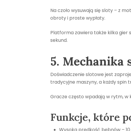
Na czoło wysuwają się sloty – z m
obroty i proste wypłaty.
Platforma zawiera także kilka gier s
sekund.
5. Mechanika 
Doświadczenie slotowe jest zaproje
tradycyjne maszyny, a każdy spin t
Gracze często wpadają w rytm, w k
Funkcje, które p
Wysoka prędkość bębnów – 10 