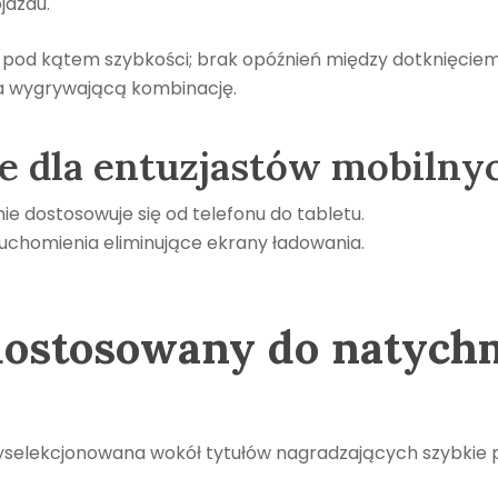
jazdu.
e pod kątem szybkości; brak opóźnień między dotknięciem
a wygrywającą kombinację.
e dla entuzjastów mobilny
ie dostosowuje się od telefonu do tabletu.
uchomienia eliminujące ekrany ładowania.
 dostosowany do natych
wyselekcjonowana wokół tytułów nagradzających szybkie 