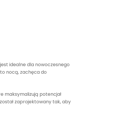
 jest idealne dla nowoczesnego
sto nocą, zachęca do
re maksymalizują potencjał
został zaprojektowany tak, aby