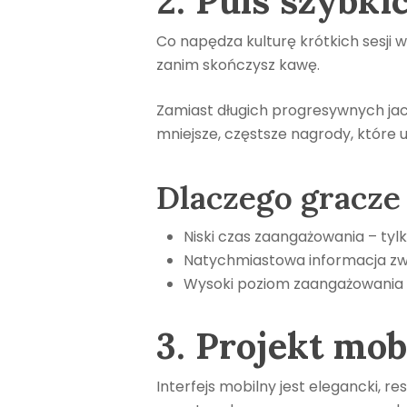
2. Puls szybk
Co napędza kulturę krótkich sesji 
zanim skończysz kawę.
Zamiast długich progresywnych jac
mniejsze, częstsze nagrody, które 
Dlaczego gracze 
Niski czas zaangażowania – tylk
Natychmiastowa informacja zw
Wysoki poziom zaangażowania –
3. Projekt mob
Interfejs mobilny jest elegancki, 