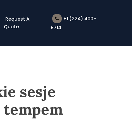
+1 (224) 400-
Request A
Quote
8714
ie sesje
m tempem