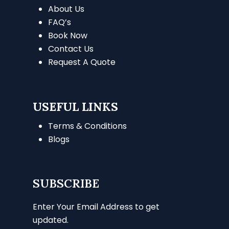
About Us
FAQ’s
Book Now
Contact Us
Request A Quote
USEFUL LINKS
Terms & Conditions
Blogs
SUBSCRIBE
Enter Your Email Address to get
updated.