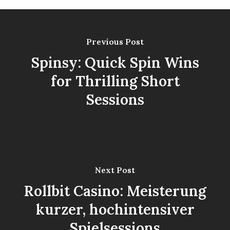
Previous Post
Spinsy: Quick Spin Wins
for Thrilling Short
Sessions
Next Post
Rollbit Casino: Meisterung
kurzer, hochintensiver
Spielsessions