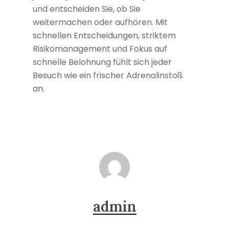
und entscheiden Sie, ob Sie
weitermachen oder aufhören. Mit
schnellen Entscheidungen, striktem
Risikomanagement und Fokus auf
schnelle Belohnung fühlt sich jeder
Besuch wie ein frischer Adrenalinstoß
an.
admin