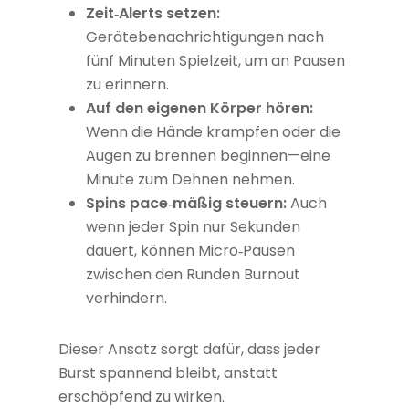
Zeit‑Alerts setzen:
Gerätebenachrichtigungen nach
fünf Minuten Spielzeit, um an Pausen
zu erinnern.
Auf den eigenen Körper hören:
Wenn die Hände krampfen oder die
Augen zu brennen beginnen—eine
Minute zum Dehnen nehmen.
Spins pace‑mäßig steuern:
Auch
wenn jeder Spin nur Sekunden
dauert, können Micro‑Pausen
zwischen den Runden Burnout
verhindern.
Dieser Ansatz sorgt dafür, dass jeder
Burst spannend bleibt, anstatt
erschöpfend zu wirken.