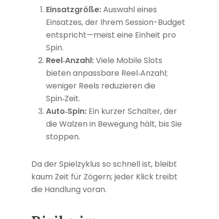
Einsatzgröße:
Auswahl eines
Einsatzes, der Ihrem Session-Budget
entspricht—meist eine Einheit pro
Spin.
Reel‑Anzahl:
Viele Mobile Slots
bieten anpassbare Reel‑Anzahl;
weniger Reels reduzieren die
Spin‑Zeit.
Auto‑Spin:
Ein kurzer Schalter, der
die Walzen in Bewegung hält, bis Sie
stoppen.
Da der Spielzyklus so schnell ist, bleibt
kaum Zeit für Zögern; jeder Klick treibt
die Handlung voran.