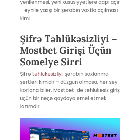
yenilənməsi, yeni xüsusiyyətlərə qapı açır
– eynilə yaxşı bir şərabın vaxtla açılması
kimi.
Şifrə Təhlükəsizliyi –
Mostbet Girişi Üçün
Somelye Sirri
Şifrə
təhlükəsizliyi
, şərabın saxlanma
şərtləri kimidir – düzgün olmasa, hər şey
korlana bilər. Mostbet-də təhlükəsiz giriş
üçün bir neçə qaydaya əməl etmək
lazımdır.