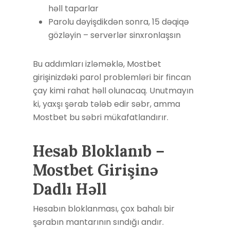
həll taparlar
Parolu dəyişdikdən sonra, 15 dəqiqə
gözləyin – serverlər sinxronlaşsın
Bu addımları izləməklə, Mostbet
girişinizdəki parol problemləri bir fincan
çay kimi rahat həll olunacaq. Unutmayın
ki, yaxşı şərab tələb edir səbr, amma
Mostbet bu səbri mükafatlandırır.
Hesab Bloklanıb –
Mostbet Girişinə
Dadlı Həll
Hesabın bloklanması, çox bahalı bir
şərabın mantarının sındığı andır.