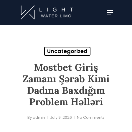
Skip
Menu
to
Close
main
Menu
content
Uncategorized
Mostbet Giriş
Zamanı Şərab Kimi
Dadına Baxdığım
Problem Həlləri
By
admin
July 9, 2026
No Comments