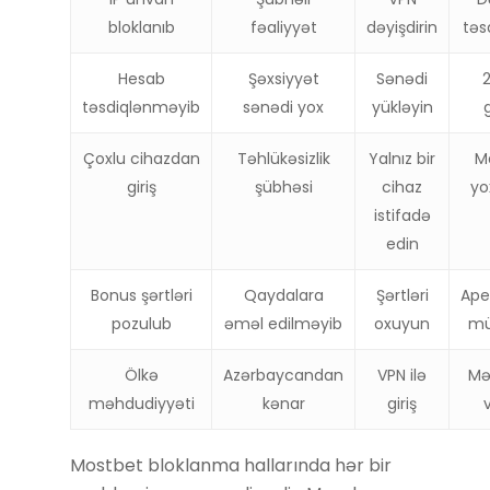
bloklanıb
fəaliyyət
dəyişdirin
təs
Hesab
Şəxsiyyət
Sənədi
2
təsdiqlənməyib
sənədi yox
yükləyin
Çoxlu cihazdan
Təhlükəsizlik
Yalnız bir
M
giriş
şübhəsi
cihaz
yo
istifadə
edin
Bonus şərtləri
Qaydalara
Şərtləri
Ape
pozulub
əməl edilməyib
oxuyun
m
Ölkə
Azərbaycandan
VPN ilə
Mə
məhdudiyyəti
kənar
giriş
v
Mostbet bloklanma hallarında hər bir