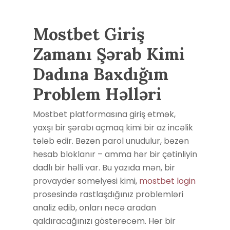
Mostbet Giriş
Zamanı Şərab Kimi
Dadına Baxdığım
Problem Həlləri
Mostbet platformasına giriş etmək,
yaxşı bir şərabı açmaq kimi bir az incəlik
tələb edir. Bəzən parol unudulur, bəzən
hesab bloklanır – amma hər bir çətinliyin
dadlı bir həlli var. Bu yazıda mən, bir
provayder somelyesi kimi,
mostbet login
prosesində rastlaşdığınız problemləri
analiz edib, onları necə aradan
qaldıracağınızı göstərəcəm. Hər bir