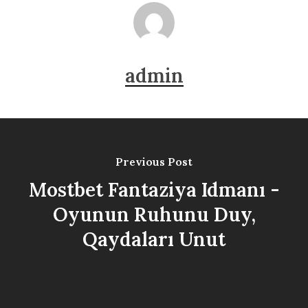
admin
Previous Post
Mostbet Fantaziya Idmanı -
Oyunun Ruhunu Duy,
Qaydaları Unut