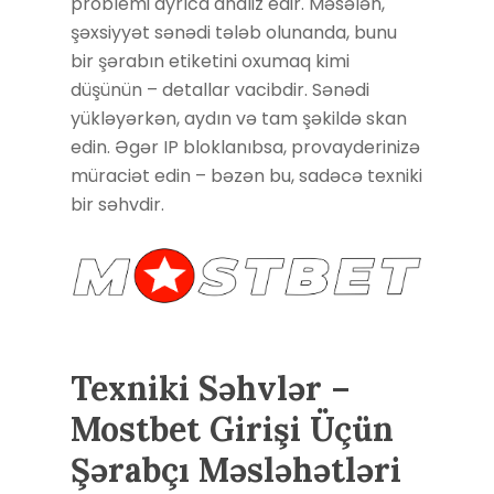
problemi ayrıca analiz edir. Məsələn,
şəxsiyyət sənədi tələb olunanda, bunu
bir şərabın etiketini oxumaq kimi
düşünün – detallar vacibdir. Sənədi
yükləyərkən, aydın və tam şəkildə skan
edin. Əgər IP bloklanıbsa, provayderinizə
müraciət edin – bəzən bu, sadəcə texniki
bir səhvdir.
Texniki Səhvlər –
Mostbet Girişi Üçün
Şərabçı Məsləhətləri