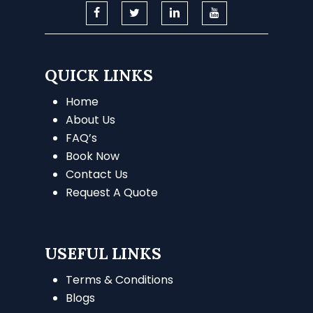
QUICK LINKS
Home
About Us
FAQ’s
Book Now
Contact Us
Request A Quote
USEFUL LINKS
Terms & Conditions
Blogs