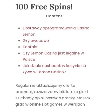
100 Free Spins!
Content
Dostawcy oprogramowania Casino
Lemon
Gry owocowe
Kontakt
Czy Lemon Casino jest legalne w
Polsce
Jak dziala cashback w kasynie na
zywo w Lemon Casino?
Regularnie aktualizujemy oferte
promocji, rozszerzamy biblioteke gier i
sluchamy opinii naszych graczy. Mozesz
grac w online slot games w wersjach