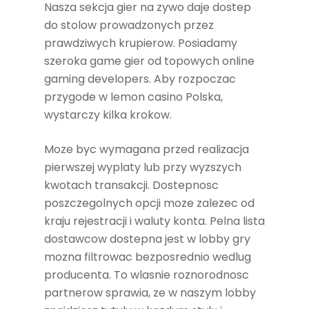
Nasza sekcja gier na zywo daje dostep
do stolow prowadzonych przez
prawdziwych krupierow. Posiadamy
szeroka game gier od topowych online
gaming developers. Aby rozpoczac
przygode w lemon casino Polska,
wystarczy kilka krokow.
Moze byc wymagana przed realizacja
pierwszej wyplaty lub przy wyzszych
kwotach transakcji. Dostepnosc
poszczegolnych opcji moze zalezec od
kraju rejestracji i waluty konta. Pelna lista
dostawcow dostepna jest w lobby gry
mozna filtrowac bezposrednio wedlug
producenta. To wlasnie roznorodnosc
partnerow sprawia, ze w naszym lobby