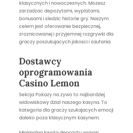
klasycznych i nowoczesnych. Mozesz
zarzadzac depozytami, wyplatami,
bonusami i sledzic historie gry. Naszym
celem jest oferowanie bezpiecznej,
zroznicowanej i przyjemnej rozgrywki dla
graczy poszukujacych jakosci i zaufania.
Dostawcy
oprogramowania
Casino Lemon
Sekcja Pokazy na zywo to najbardziej
widowiskowy dzial naszego kasyna. To
kategoria dla graczy szukajacych emocji
daleko poza klasycznym kasynem.
Minimalna kwota depozytu wynosi