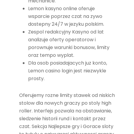
mechanice.
Lemon kasyno online oferuje
wsparcie poprzez czat na zywo
dostepny 24/7 w jezyku polskim.
Zespol redakcyjny Kasyno od lat
analizuje oferty operatorow i
porownuje warunki bonusow, limity
oraz tempo wyplat.
Dla osob posiadajacych juz konto,
Lemon casino login jest niezwykle
prosty.
Oferujemy rozne limity stawek od niskich
stolow dla nowych graczy po stoly high
roller. Interfejs pozwala na obstawianie,
sledzenie historii rund i kontakt przez
czat. Sekcja Najlepsze gry i Gorace sloty