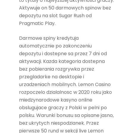
to tytuly o najwyzszej aktywnosci graczy.
Aktywuje on 50 darmowych spinow bez
depozytu na slot Sugar Rush od
Pragmatic Play.
Darmowe spiny kredytuja
automatycznie po zakonczeniu
depozytu i dostepne sa przez 7 dni od
aktywacji. Kazda kategoria dostepna
bez pobierania rozgrywka przez
przegladarke na desktopie i
urzadzeniach mobilnych. Lemon Casino
rozpoczelo dzialalnosc w 2020 roku jako
miedzynarodowe kasyno online
obslugujace graczy z Polski w pelni po
polsku. Warunki bonusu sa opisane jasno,
bez ukrytych niespodzianek. Przez
pierwsze 50 rund w sekcji live Lemon