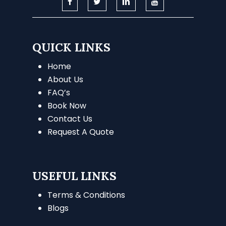
QUICK LINKS
Home
About Us
FAQ’s
Book Now
Contact Us
Request A Quote
USEFUL LINKS
Terms & Conditions
Blogs