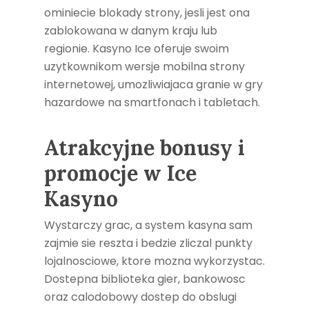
ominiecie blokady strony, jesli jest ona
zablokowana w danym kraju lub
regionie. Kasyno Ice oferuje swoim
uzytkownikom wersje mobilna strony
internetowej, umozliwiajaca granie w gry
hazardowe na smartfonach i tabletach.
Atrakcyjne bonusy i
promocje w Ice
Kasyno
Wystarczy grac, a system kasyna sam
zajmie sie reszta i bedzie zliczal punkty
lojalnosciowe, ktore mozna wykorzystac.
Dostepna biblioteka gier, bankowosc
oraz calodobowy dostep do obslugi